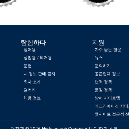
탐험하다
지원
방어용
자주 묻는 질문
상업용 / 레저용
뉴스
문헌
문의하기
내 정보 판매 금지
공급업체 정보
회사 소개
법적 정책
갤러리
품질 정책
채용 정보
방어 사이트맵
레크리에이션 사이
웹사이트 접근성 
저작권 © 2026
Hydrasearch Company, LLC.
판권 소유.