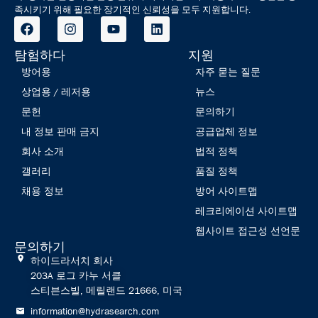
족시키기 위해 필요한 장기적인 신뢰성을 모두 지원합니다.
탐험하다
지원
방어용
자주 묻는 질문
상업용 / 레저용
뉴스
문헌
문의하기
내 정보 판매 금지
공급업체 정보
회사 소개
법적 정책
갤러리
품질 정책
채용 정보
방어 사이트맵
레크리에이션 사이트맵
웹사이트 접근성 선언문
문의하기
하이드라서치 회사
203A 로그 카누 서클
스티븐스빌, 메릴랜드 21666, 미국
information@hydrasearch.com