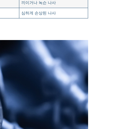
끼이거나 녹슨 나사
심하게 손상된 나사