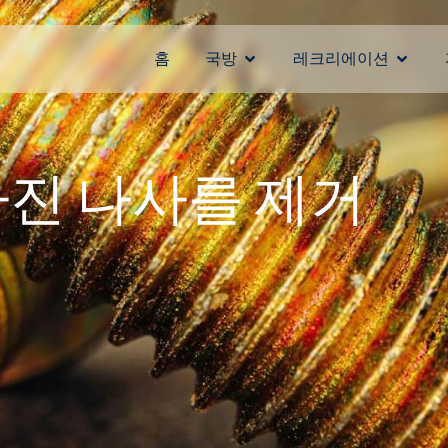
홈
국방
레크리에이션
진 나사를 제거