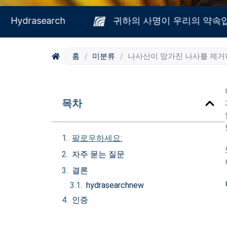
Hydrasearch
귀하의 사명이 우리의
홈
/
미분류
/
나사산이 망가진 나사를 제거
목차
팔로우하세요:
자주 묻는 질문
결론
인증