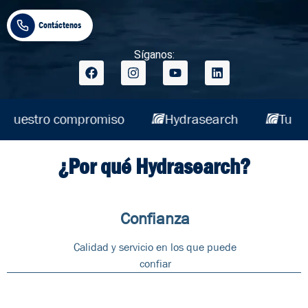
Contáctenos
Síganos:
Tu misión es nuestro compromiso
Hydras
¿Por qué Hydrasearch?
Confianza
Calidad y servicio en los que puede
confiar