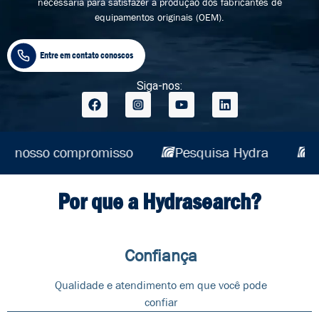
necessária para satisfazer a produção dos fabricantes de
equipamentos originais (OEM).
Entre em contato conoscos
Siga-nos:
Sua missão é o nosso compromisso
Pesq
Por que a Hydrasearch?
Confiança
Qualidade e atendimento em que você pode
confiar