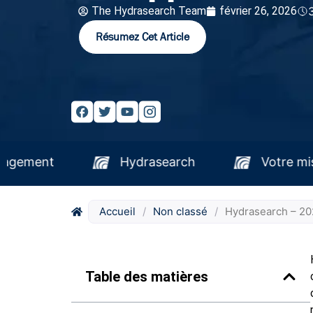
The Hydrasearch Team
février 26, 2026
Résumez Cet Article
n est notre engagement
Hydrasearch
Accueil
/
Non classé
/
Hydrasearch – 202
Table des matières