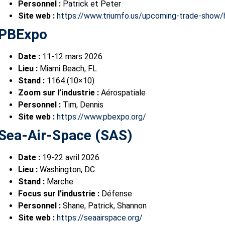
Personnel :
Patrick et Peter
Site web :
https://www.triumfo.us/upcoming-trade-show/h
PBExpo
Date :
11-12 mars 2026
Lieu :
Miami Beach, FL
Stand :
1164 (10×10)
Zoom sur l’industrie :
Aérospatiale
Personnel :
Tim, Dennis
Site web :
https://www.pbexpo.org/
Sea-Air-Space (SAS)
Date :
19-22 avril 2026
Lieu :
Washington, DC
Stand :
Marche
Focus sur l’industrie :
Défense
Personnel :
Shane, Patrick, Shannon
Site web :
https://seaairspace.org/