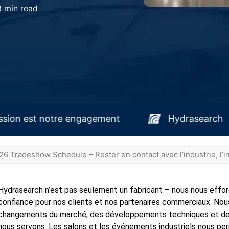
3 min read
Votre mission est notre engagement
6 Tradeshow Schedule – Rester en contact avec l’industrie, l’in
Hydrasearch n’est pas seulement un fabricant – nous nous effo
confiance pour nos clients et nos partenaires commerciaux. No
changements du marché, des développements techniques et des 
nous servons. Les salons et les événements industriels nous p