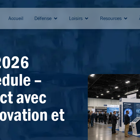
Accueil
Défense
Loisirs
Resources
2026
dule –
ct avec
novation et
s