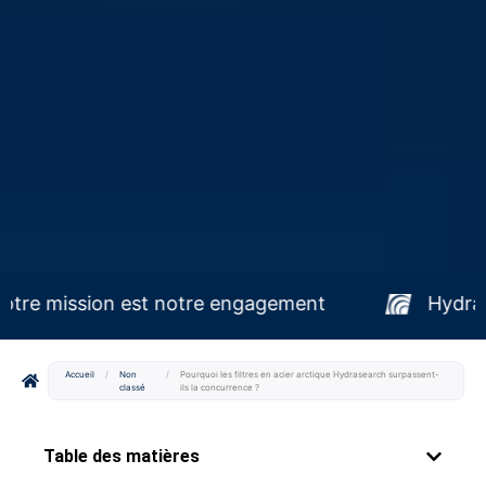
Votre mission est notre engagement
Accueil
/
Non
/
Pourquoi les filtres en acier arctique Hydrasearch surpassent-
classé
ils la concurrence ?
Table des matières