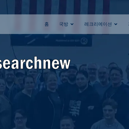
홈
국방
레크리에이션
searchnew