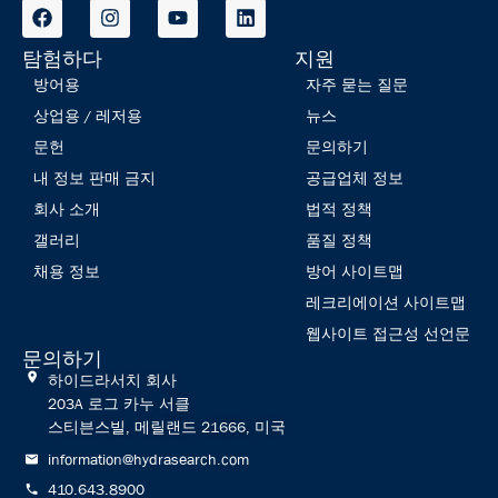
탐험하다
지원
방어용
자주 묻는 질문
상업용 / 레저용
뉴스
문헌
문의하기
내 정보 판매 금지
공급업체 정보
회사 소개
법적 정책
갤러리
품질 정책
채용 정보
방어 사이트맵
레크리에이션 사이트맵
웹사이트 접근성 선언문
문의하기
하이드라서치 회사
203A 로그 카누 서클
스티븐스빌, 메릴랜드 21666, 미국
information@hydrasearch.com
410.643.8900